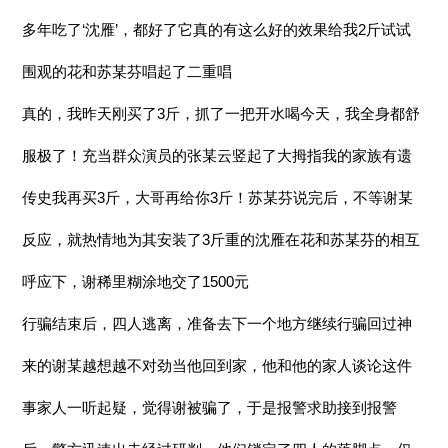
多年吃了‘沈雁’，都好了它真的有这么好的效果给我2斤试试
围观的花和苏某芬唱起了二重唱
真的，我昨天刚买了3斤，抓了一把开水喝今天，我全身都舒
服极了！充当群众演员的张某云竖起了大拇指我的家族有遗
传史我再买3斤，大哥再给你3斤！苏某芬说完后，不等谢某
反应，就热情地为其安装了3斤重的沈雁在花和苏某芬的相互
呼应下，谢稀里糊涂地交了1500元
行骗结束后，四人逃离，准备去下一个地方继续行骗回过神
来的谢某越想越不对劲当他回到家，他和他的家人谈论这件
事家人一听起疑，觉得谢被骗了，于是报警求助接到报警