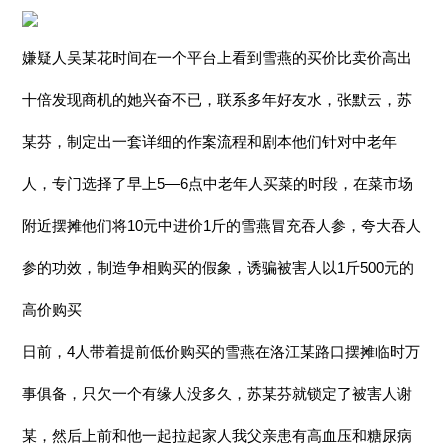
嫌疑人吴某花时间在一个平台上看到雪燕的买价比卖价高出
十倍发现商机的她兴奋不已，联系多年好友水，张默云，苏
某芬，制定出一套详细的作案流程和剧本他们针对中老年
人，专门选择了早上5—6点中老年人买菜的时段，在菜市场
附近摆摊他们将10元中进价1斤的雪燕冒充吞人参，夸大吞人
参的功效，制造争相购买的假象，诱骗被害人以1斤500元的
高价购买
日前，4人带着提前低价购买的雪燕在洛江某路口摆摊临时万
事俱备，只欠一个有缘人没多久，苏某芬就锁定了被害人谢
某，然后上前和他一起拉起家人我父亲患有高血压和糖尿病